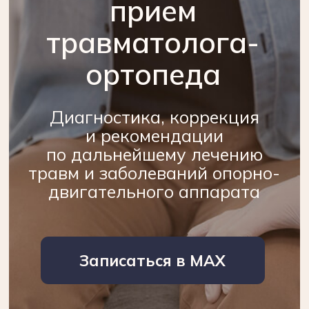
и рекомендации
по дальнейшему лечению
О
О
травм и заболеваний опорно-
клинике
клинике
двигательного аппарата
Записаться в MAX