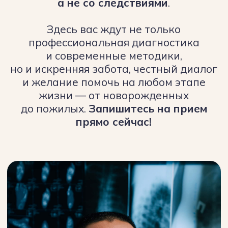
позволяет вылечить причину, а не
следствие
Забота о здоровье с первых
дней жизни
Мы помогаем малышам мягко
преодолеть последствия родовых травм,
нарушений сна и питания, закладывая
фундамент здоровья на всю жизнь
Более 25 лет опыта
и современные методики
25-летний опыт работы
в травматологии + современный
остеопатический подход — для
достижения быстрого и долгосрочного
результата