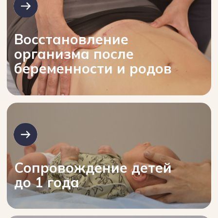
исцеление начинается тогда, когда
мы лечим не просто симптомы,
а помогаем организму восстановить
естественную гармонию.
Именно поэтому я основал медицинский
центр «Искра" — место, где
классическая медицина встречается
с мудростью остеопатии. Здесь
мы не просто снимаем боль
—
мы возвращаем вашему телу
способность к самоисцелению,
работая с причинами нарушений,
а не со следствиями
.
Здесь вас ждут не только
профессиональная диагностика
и современные методики,
но и искренняя забота, честный диалог
и желание помочь на любом этапе
жизни — от новорожденных
до пожилых.
Запишитесь на прием
прямо сейчас!