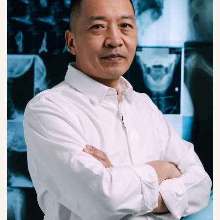
Честный подход
к лечению
Мы не обещаем чудес, но гарантируем:
вы получите понятный план лечения.
Ваше здоровье — наша миссия,
а не просто работа.
Узнайте план
лечения от эксперта
на первом приеме