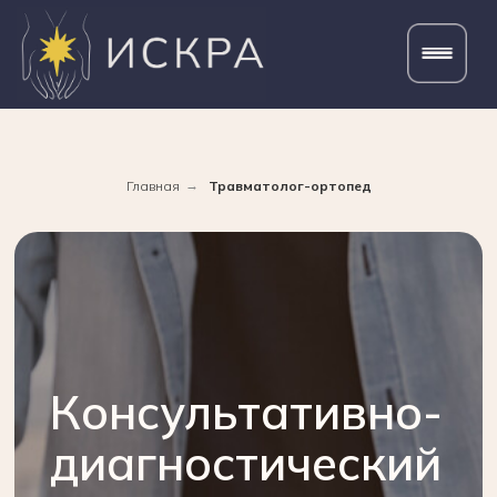
Главная
→
Травматолог-ортопед
Консультативно-
диагностический
прием
травматолога-
ортопеда
Диагностика, коррекция