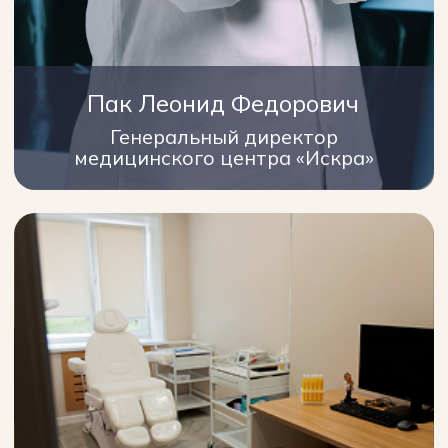
Сэкономьте годы, нервы и деньги
на мазях и процедурах. Запоните
форму ниже
Записаться
на прием
Отзывы