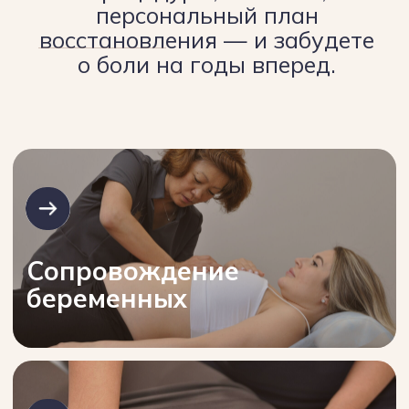
Лимфодренажная
терапия, активация
иммунитета
О клинике
От классической
травматологии
к остеопатической
медицине
После 25 лет работы заведующим
отделением травматологии во 2-й
краевой больнице я осознал: настоящее