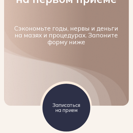
Комплексные решения для
физического и ментального
здоровья
Рассматриваем человека, как единую
систему. Работаем не только с
физическим телом, но и с
эмоциональным состоянием - это
позволяет вылечить причину, а не
следствие
Забота о здоровье с первых
дней жизни
Мы помогаем малышам мягко
преодолеть последствия родовых травм,
нарушений сна и питания, закладывая
фундамент здоровья на всю жизнь