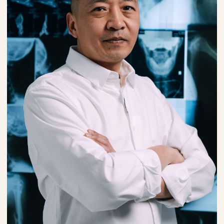
пищеварения,
артериального
боль в животе
давления
Спазмы
Боль в шее,
мышц
груди,
и сосудов
пояснице
Грыжи
Головокружение
Нарушение
Головная
сна
боль
Хроническая
усталость