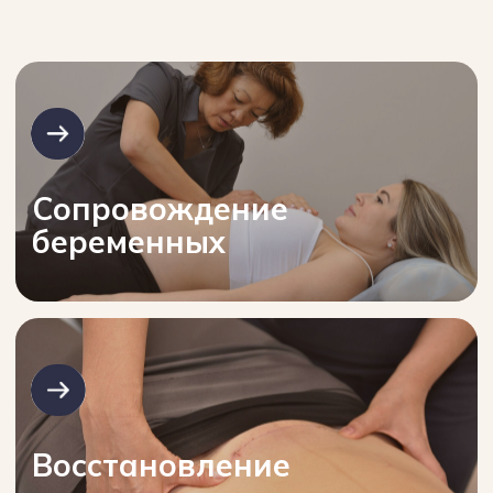
к остеопатической
медицине
Прошедший 25-летнюю школу
практической хирургии, ортопедии и
управления отделением травматологии,
я пришел к фундаментальному выводу:
истинное исцеление наступает тогда,
когда мы восстанавливаем
естественную гармонию организма, а
не просто боремся с симптомами.
Этот профессиональный опыт лег в
основу медицинского центра «Искра».
Здесь я объединил бесценный багаж
знаний классической медицины с
мудростью остеопатических принципов.
Мы не просто снимаем боль — мы
возвращаем телу утраченный баланс,
устраняя саму причину нарушений, а не
ее следствия.