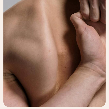
Пак Светлана Федоровна
Гл. врач клиники, врач-остеопат,
акушер-гинеколог, стаж 33 года