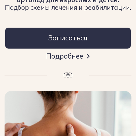
комплексное лечение и уход для
здоровья ваших ног. Решаем проблемы
вросшего ногтя, грибка (ноготь),
болезненных мозолей и деформаций.
Записаться
Подробнее
ЛФК, ФИЗКУЛЬТУРА
И СПОРТИВНАЯ МЕДИЦИНА
Лечебная физкультура, комплексная
реабилитация после травм и операций,
при заболеваниях нервной системы и
опорно-двигательного аппарата.
Записаться