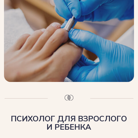
Подробнее
Специализированные
услуги
Мы объединили лучшие методики,
чтобы воздействовать
на проблему со всех сторон.
Вы получите не разрозненные
процедуры, а четкий,
персональный план
восстановления — и забудете
о боли на годы вперед.