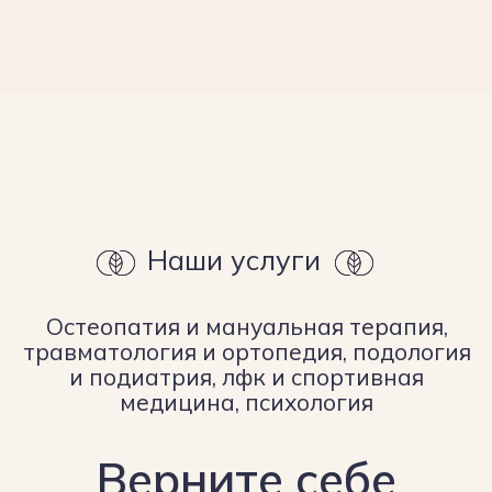
медицина, психология
Верните себе
радость жизни без
боли: заботимся
о Вашем здоровье
на всех уровнях
ВРАЧ ОСТЕОПАТ,
МАНУАЛЬНЫЙ ТЕРАПЕВТ
Решаем проблемы, с которыми
не справляется классическая
медицина: последствия травм,
нарушение функций внутренних
органов