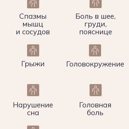
Остеопат, врач терапевт,
преподаватель кафедры
факультетской и
поликлинической терапии
ДВГМУ, стаж 6 лет