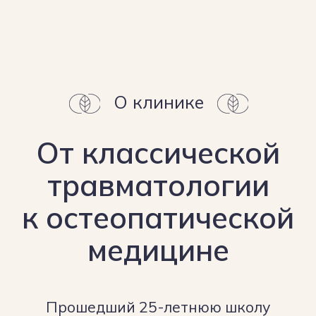
Более 25 лет опыта
и современные методики
25-летний опыт работы
в травматологии + современный
остеопатический подход — для
достижения быстрого и долгосрочного
результата
Честный подход
к лечению
Мы не обещаем чудес, но гарантируем:
вы получите понятный план лечения.
Ваше здоровье — наша миссия,
а не просто работа.