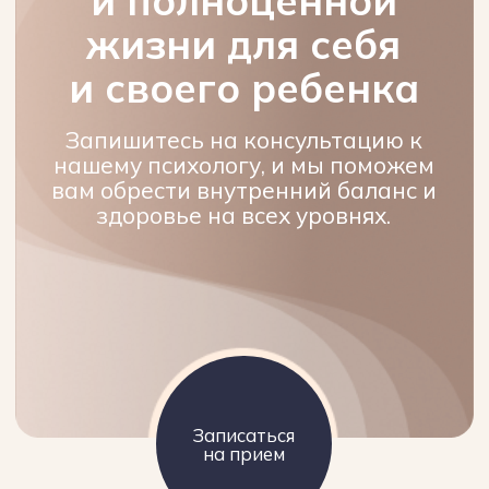
Комплексные решения для
физического и ментального
здоровья
Рассматриваем человека, как единую
систему. Работаем не только с
физическим телом, но и с