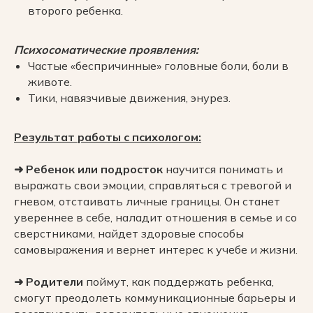
второго ребенка.
Записаться
на прием
Психосоматические проявления:
Частые «беспричинные» головные боли, боли в
животе.
Тики, навязчивые движения, энурез.
Результат работы с психологом:
О клинике
От классической
➜ Ребенок или подросток
научится понимать и
выражать свои эмоции, справляться с тревогой и
травматологии
гневом, отстаивать личные границы. Он станет
к остеопатической
увереннее в себе, наладит отношения в семье и со
сверстниками, найдет здоровые способы
медицине
самовыражения и вернет интерес к учебе и жизни.
➜ Родители
поймут, как поддержать ребенка,
После 25 лет работы заведующим
смогут преодолеть коммуникационные барьеры и
отделением травматологии во 2-й