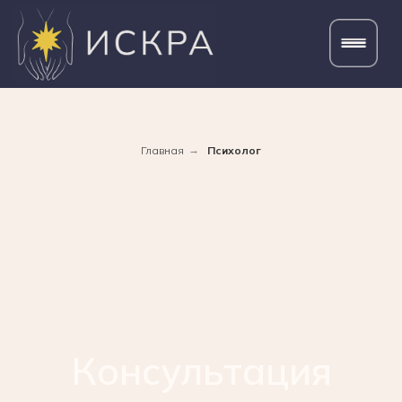
Главная
→
Психолог
Консультация
психолога
в Хабаровске
Помощь при тревоге