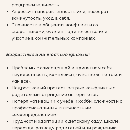
раздражительность.
Агрессия, гиперактивность или, наоборот,
замкнутость, уход в себя.
Сложности в общении: конфликты со
сверстниками, буллинг, одиночество или
Сделайте шаг
участие в сомнительных компаниях.
к гармоничной
и полноценной
Возрастные и личностные кризисы:
жизни для себя
Проблемы с самооценкой и принятием себя:
и своего ребенка
неуверенность, комплексы, чувство «я не такой,
как все».
Запишитесь на консультацию к
нашему психологу, и мы поможем
Подростковый протест, острые конфликты с
вам обрести внутренний баланс и
родителями, отрицание авторитетов.
здоровье на всех уровнях.
Потеря мотивации к учебе и хобби, сложности с
профессиональным и личностным
самоопределением.
Трудности адаптации к детскому саду, школе,
переезду, разводу родителей или рождению