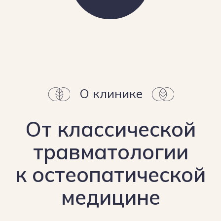
эмоциональным состоянием - это
позволяет вылечить причину, а не
следствие
Забота о здоровье с первых
дней жизни
Мы помогаем малышам мягко
преодолеть последствия родовых травм,
нарушений сна и питания, закладывая
фундамент здоровья на всю жизнь
Более 25 лет опыта
и современные методики
25-летний опыт работы
в травматологии + современный
остеопатический подход — для
достижения быстрого и долгосрочного
результата