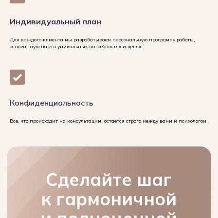
Индивидуальный план
Пак Леонид Федорович
Для каждого клиента мы разрабатываем персональную программу работы,
основанную на его уникальных потребностях и целях.
Генеральный директор
медицинского центра «Искра»
Конфиденциальность
Все, что происходит на консультации, остается строго между вами и психологом.